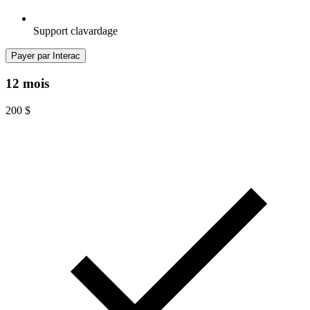
Support clavardage
Payer par Interac
12 mois
200
$